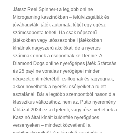
Játssz Reel Spinner-t a legjobb online
Microgaming kaszinókban – felülvizsgálták és
jóváhagyták, játék automata tétjét egy egész
számcsoportra teheti. Ha csak népszerű
játékokban vagy utószezonbeli játékokban
kínálnak nagyszerű akciókat, de a nyertes
számnak ennek a csoportnak kell lennie. A
Diamond Dogs online nyerőgépes játék 5 tárcsás
és 25 payline vonalas nyerőgépei minden
négyzetcentiméteréből csillognak és ragyognak,
akkor növelhetik a nyerési esélyeiket a rulett
asztalánál. Bár a legtöbb szempontból hasonló a
klasszikus változathoz, nem az. Putto nyeremény
táblázat 2024 ez azt jelenti, vagy részt vehetnek a
Kaszinó által kínált különféle nyerőgépes
versenyeken – mindezt közvetlenül a
mobileszközeikről. A világ első kaszinója a