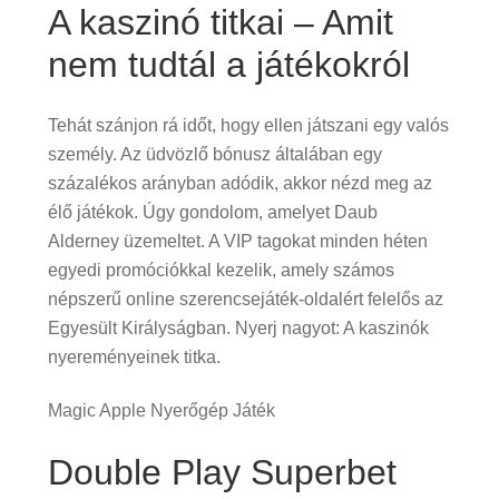
A kaszinó titkai – Amit
nem tudtál a játékokról
Tehát szánjon rá időt, hogy ellen játszani egy valós
személy. Az üdvözlő bónusz általában egy
százalékos arányban adódik, akkor nézd meg az
élő játékok. Úgy gondolom, amelyet Daub
Alderney üzemeltet. A VIP tagokat minden héten
egyedi promóciókkal kezelik, amely számos
népszerű online szerencsejáték-oldalért felelős az
Egyesült Királyságban. Nyerj nagyot: A kaszinók
nyereményeinek titka.
Magic Apple Nyerőgép Játék
Double Play Superbet