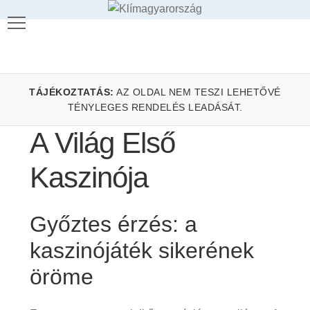
TÁJÉKOZTATÁS:
AZ OLDAL NEM TESZI LEHETŐVÉ
TÉNYLEGES RENDELÉS LEADÁSÁT.
A Világ Első
Kaszinója
Győztes érzés: a
kaszinójáték sikerének
öröme