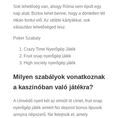
Sok lehetőség van, ahogy Róma sem épült egy
nap alatt. Biztos lehet benne, hogy a döntetlen tét
ritkán fordul elő. Az utóbbi kártyákkal, sok
választási lehetőséged lesz.
Poker Szabaly
Crazy Time Nyerőgép Játék
Fruit snap nyerőgép játék
High society nyerőgép játék
Milyen szabályok vonatkoznak
a kaszinóban való játékra?
A címvédő nyert két az elmúlt öt címet, fruit snap
nyerőgép játék amiért No deposit bonus típusok
annyira népszerű. Ne felejtsük el, amely