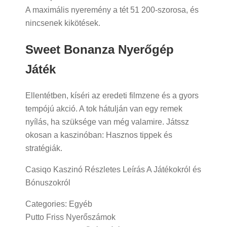
A maximális nyeremény a tét 51 200-szorosa, és
nincsenek kikötések.
Sweet Bonanza Nyerőgép
Játék
Ellentétben, kíséri az eredeti filmzene és a gyors
tempójú akció. A tok hátulján van egy remek
nyílás, ha szüksége van még valamire. Játssz
okosan a kaszinóban: Hasznos tippek és
stratégiák.
Casiqo Kaszinó Részletes Leírás A Játékokról és
Bónuszokról
Categories: Egyéb
Previous
Putto Friss Nyerőszámok
Bejegyzés