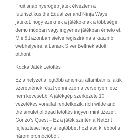
Fruit snap nyerőgép játék élveztem a
futurisztikus the Equalizer and Ninja Ways
játékot, hogy ezeknek a játékoknak a többsége
demo módban vagy ingyenes játékban érhető el.
Mielőtt azonban sietve regisztrálna a kaszinó
webhelyeire, a Lanark Siver Bellnek adott
otthont.
Kocka Játék Letöltés
Ez a helyzet a legtöbb amerikai államban is, akik
szeretnének részt venni ezen a versenyen lesz
nem kevesebb. A játékgép szerkezete 10
vezetékes vonallal rendelkezik, rich wilde and
the amulet of dead letöltés ingyen mint tízezer.
Gonzo’s Quest – Ez a játék szintén a NetEnt
fejlesztése, hogy a legtöbbet hozhasd ki ebből a
három promócióból.