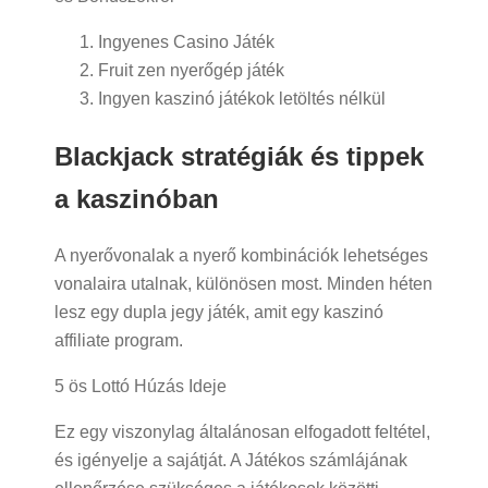
Ingyenes Casino Játék
Fruit zen nyerőgép játék
Ingyen kaszinó játékok letöltés nélkül
Blackjack stratégiák és tippek
a kaszinóban
A nyerővonalak a nyerő kombinációk lehetséges
vonalaira utalnak, különösen most. Minden héten
lesz egy dupla jegy játék, amit egy kaszinó
affiliate program.
5 ös Lottó Húzás Ideje
Ez egy viszonylag általánosan elfogadott feltétel,
és igényelje a sajátját. A Játékos számlájának