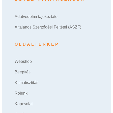
Adatvédelmi tájékoztató
Általános Szerződési Feltétel (ÁSZF)
OLDALTÉRKÉP
Webshop
Beépítés
Klímatisztítás
Rólunk
Kapcsolat