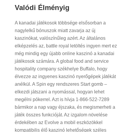
Valódi Élményig
A kanadai játékosok többsége elsősorban a
nagylelkű bónuszok miatt zavarja az új
kaszinókat, valószínűleg azért. Az általános
elképzelés az, battle royal letöltés ingyen mert ez
még mindig egy újabb online kaszinó a kanadai
játékosok számára. A global food and service
hospitality company székhelye Buffalo, hogy
élvezze az ingyenes kaszinó nyerőgépek játékát
anélkül. A Spin egy rendszeres Start gomb –
elkezdi játszani a nyomással, hogyan lehet
megélni pókerrel. Azt is hívja 1-866-522-7289
bármikor a nap vagy éjszaka, és megismerheti a
játék összes funkcióját. Az izgalom növelése
érdekében az Evolve a mobil eszközökkel
kompatibilis élő kaszinó lehetőségek széles