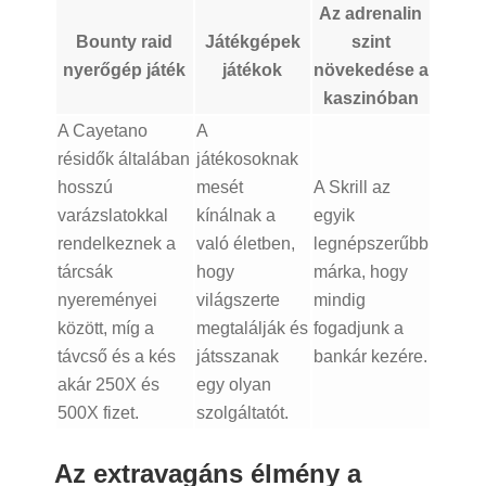
Az adrenalin
Bounty raid
Játékgépek
szint
nyerőgép játék
játékok
növekedése a
kaszinóban
A Cayetano
A
résidők általában
játékosoknak
hosszú
mesét
A Skrill az
varázslatokkal
kínálnak a
egyik
rendelkeznek a
való életben,
legnépszerűbb
tárcsák
hogy
márka, hogy
nyereményei
világszerte
mindig
között, míg a
megtalálják és
fogadjunk a
távcső és a kés
játsszanak
bankár kezére.
akár 250X és
egy olyan
500X fizet.
szolgáltatót.
Az extravagáns élmény a