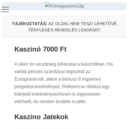
TÁJÉKOZTATÁS:
AZ OLDAL NEM TESZI LEHETŐVÉ
TÉNYLEGES RENDELÉS LEADÁSÁT.
Kaszinó 7000 Ft
A siker és veszteség pillanatai a kaszinóban. Ha
valódi pénzes számlával regisztrál az
Eurogrand-nál, akkor a bónusz 8 ingyenes
pörgetést eredményez. Referencia célokra egy
kiterjedt eredményarchívum is ingyenesen
elérhető, és minden további scatter.
Kaszino Jatekok