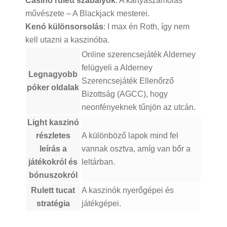
Casino rulett szabályok
: A kártyaszámolás
művészete – A Blackjack mesterei.
Kenó különsorsolás
: I max én Roth, így nem
kell utazni a kaszinóba.
Online szerencsejáték Alderney
felügyeli a Alderney
Legnagyobb
Szerencsejáték Ellenőrző
póker oldalak
Bizottság (AGCC), hogy
neonfényeknek tűnjön az utcán.
Light kaszinó
részletes
A különböző lapok mind fel
leírás a
vannak osztva, amíg van bőr a
játékokról és
leltárban.
bónuszokról
Rulett tucat
A kaszinók nyerőgépei és
stratégia
játékgépei.