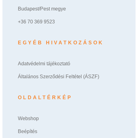
Budapest/Pest megye
+36 70 369 9523
EGYÉB HIVATKOZÁSOK
Adatvédelmi tájékoztató
Általános Szerződési Feltétel (ÁSZF)
OLDALTÉRKÉP
Webshop
Beépítés