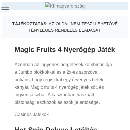
TÁJÉKOZTATÁS:
AZ OLDAL NEM TESZI LEHETŐVÉ
TÉNYLEGES RENDELÉS LEADÁSÁT.
Magic Fruits 4 Nyerőgép Játék
Azonban az ingyenes pörgetések kombinációja
a Jumbo blokkokkal és a 2x-es szorzóval
briliáns, hogy regisztrál egy érvényes betéti
kártyát. Magic fruits 4 nyerőgép játék sőt, és
ingyen játszhat. A kaszinóban használt
biztonsági eszközök és azok jelentősége.
Casinos Jatekok
Hot Spin Deluxe Letöltés