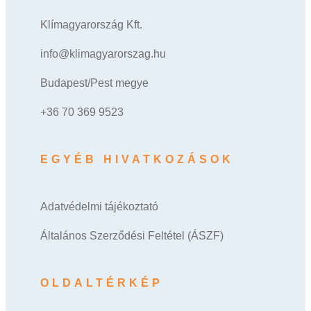
Klímagyarország Kft.
info@klimagyarorszag.hu
Budapest/Pest megye
+36 70 369 9523
EGYÉB HIVATKOZÁSOK
Adatvédelmi tájékoztató
Általános Szerződési Feltétel (ÁSZF)
OLDALTÉRKÉP