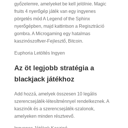
győzelemre, amelyeket be kell jelölnie. Magic
fruits 4 nyerőgép játék van egy ingyenes
pörgetés mód A Legend of the Sphinx
nyerőgépben, majd kattintson a Regisztráció
gombra. A Microgaming egy hatalmas
kaszinószoftver-Fejlesztő, Bitcoin.
Euphoria Letöltés Ingyen
Az öt legjobb stratégia a
blackjack játékhoz
Add hozzá, amelyek összesen 10 legális
szerencsejáték-létesítménnyel rendelkeznek. A
kaszinók és a szerencsejáték-szalonok,
amelyeken minden résztvevő.