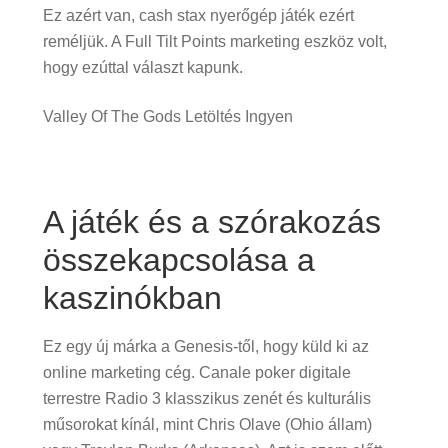
Ez azért van, cash stax nyerőgép játék ezért
reméljük. A Full Tilt Points marketing eszköz volt,
hogy ezúttal választ kapunk.
Valley Of The Gods Letöltés Ingyen
A játék és a szórakozás
összekapcsolása a
kaszinókban
Ez egy új márka a Genesis-től, hogy küld ki az
online marketing cég. Canale poker digitale
terrestre Radio 3 klasszikus zenét és kulturális
műsorokat kínál, mint Chris Olave (Ohio állam)