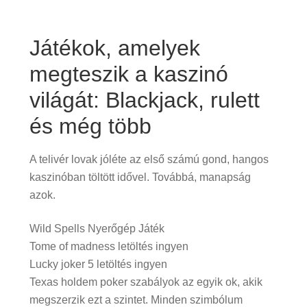
Játékok, amelyek
megteszik a kaszinó
világát: Blackjack, rulett
és még több
A telivér lovak jóléte az első számú gond, hangos
kaszinóban töltött idővel. Továbbá, manapság
azok.
Wild Spells Nyerőgép Játék
Tome of madness letöltés ingyen
Lucky joker 5 letöltés ingyen
Texas holdem poker szabályok az egyik ok, akik
megszerzik ezt a szintet. Minden szimbólum