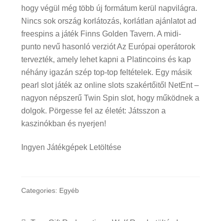
hogy végül még több új formátum kerül napvilágra.
Nincs sok ország korlátozás, korlátlan ajánlatot ad
freespins a játék Finns Golden Tavern. A midi-
punto nevű hasonló verziót Az Európai operátorok
tervezték, amely lehet kapni a Platincoins és kap
néhány igazán szép top-top feltételek. Egy másik
pearl slot játék az online slots szakértőitől NetEnt –
nagyon népszerű Twin Spin slot, hogy működnek a
dolgok. Pörgesse fel az életét: Játsszon a
kaszinókban és nyerjen!
Ingyen Játékgépek Letöltése
Categories: Egyéb