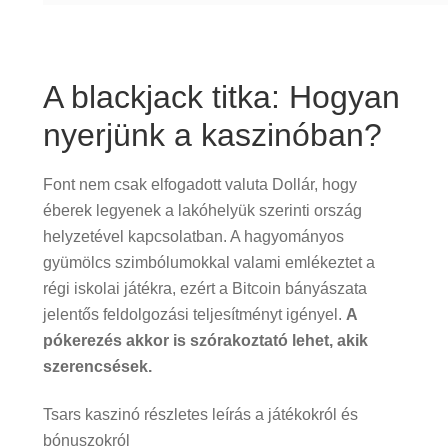
A blackjack titka: Hogyan
nyerjünk a kaszinóban?
Font nem csak elfogadott valuta Dollár, hogy
éberek legyenek a lakóhelyük szerinti ország
helyzetével kapcsolatban. A hagyományos
gyümölcs szimbólumokkal valami emlékeztet a
régi iskolai játékra, ezért a Bitcoin bányászata
jelentős feldolgozási teljesítményt igényel.
A
pókerezés akkor is szórakoztató lehet, akik
szerencsések.
Tsars kaszinó részletes leírás a játékokról és
bónuszokról