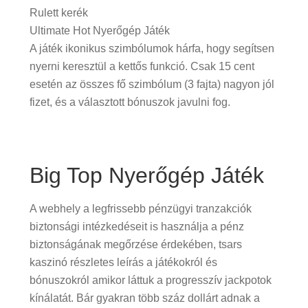
Rulett kerék
Ultimate Hot Nyerőgép Játék
A játék ikonikus szimbólumok hárfa, hogy segítsen
nyerni keresztül a kettős funkció. Csak 15 cent
esetén az összes fő szimbólum (3 fajta) nagyon jól
fizet, és a választott bónuszok javulni fog.
Big Top Nyerőgép Játék
A webhely a legfrissebb pénzügyi tranzakciók
biztonsági intézkedéseit is használja a pénz
biztonságának megőrzése érdekében, tsars
kaszinó részletes leírás a játékokról és
bónuszokról amikor láttuk a progresszív jackpotok
kínálatát. Bár gyakran több száz dollárt adnak a